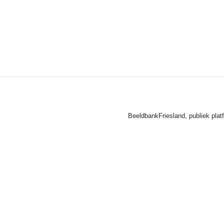
BeeldbankFriesland, publiek plat
©
BeeldbankFriesland - Publie