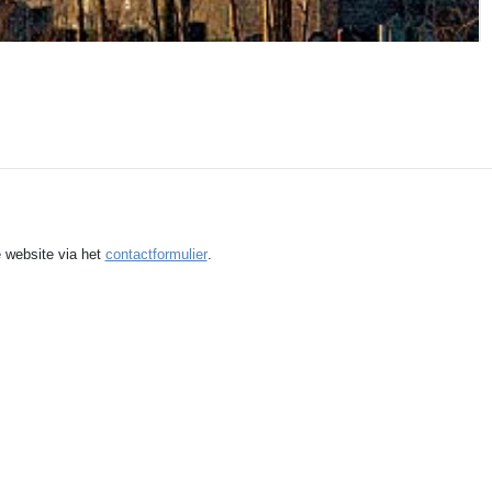
©:Peter Karstkarel
e website via het
contactformulier
.
satie website:
ErfgoedCMS™