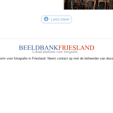
Lees meer
form voor fotografie in Friesland. Neem contact op met de beheerder van dez
Zakelijk menu
•
Aanmelden als fotograaf
k platform voor fotografie in Friesland!
| Alle rechten voorbehouden (2026) | Reali
Powered by
ErfgoedCMS™